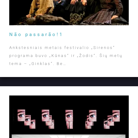
Não passarão!1
Ankstesniais metais festivalio „Sirenos“
programa buvo „Kūnas“ ir „Žodis“. Šių metų
tema – „Ginklas“. Be…