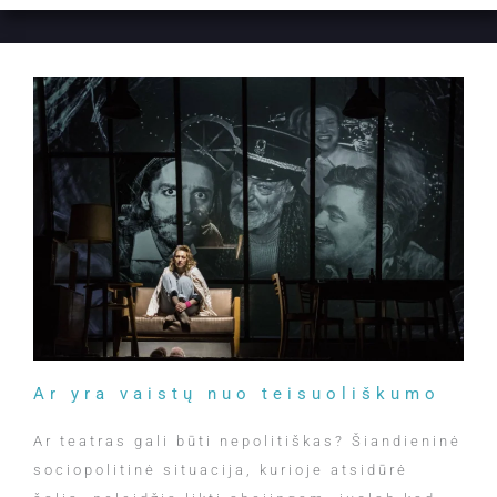
Ar yra vaistų nuo teisuoliškumo
Ar teatras gali būti nepolitiškas? Šiandieninė
sociopolitinė situacija, kurioje atsidūrė