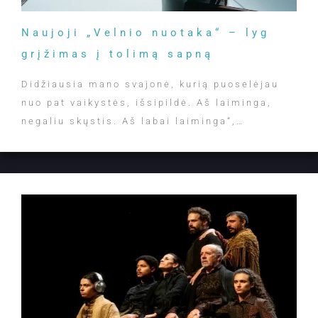
Naujoji „Velnio nuotaka“ – lyg
grįžimas į tolimą sapną
Didžiausia mano svajonė, kurią puoselėjau
nuo pat vaikystės, išsipildė. Aš laiminga,
negaliu skųstis. Aš labai laiminga“,…