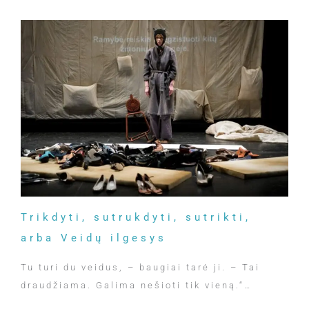
Trikdyti, sutrukdyti, sutrikti,
arba Veidų ilgesys
Tu turi du veidus, – baugiai tarė ji. – Tai
draudžiama. Galima nešioti tik vieną.“…