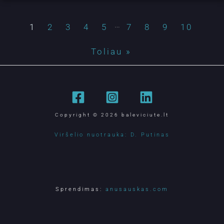
…
1
2
3
4
5
7
8
9
10
Toliau »
Copyright © 2026 baleviciute.lt
Viršelio nuotrauka: D. Putinas
Sprendimas:
anusauskas.com