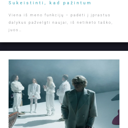
Sukeistinti, kad pažintum
Viena iš meno funkcijų – padėti į įprastus
dalykus pažvelgti naujai, iš netikėto taško,
juos…