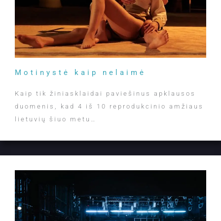
Motinystė kaip nelaimė
Kaip tik žiniasklaidai paviešinus apklausos
duomenis, kad 4 iš 10 reprodukcinio amžiaus
lietuvių šiuo metu…