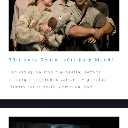
Būti kaip Ronja, būti kaip Magdė
Kad didieji valstybiniai teatrai sezoną
pradėtų premjeromis vaikams – greičiau
išimtis nei taisyklė. Apmaudu, kad…