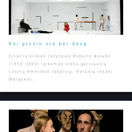
Kai grožio yra per daug
Čiliečių kilmės rašytojas Roberto Bolaño
(1953–2003) laikomas vienu garsiausių
Lotynų Amerikos rašytojų, metusių iššūkį
Márquezo…