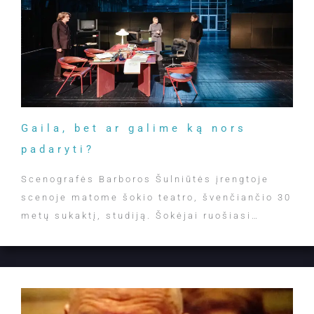
Gaila, bet ar galime ką nors
padaryti?
Scenografės Barboros Šulniūtės įrengtoje
scenoje matome šokio teatro, švenčiančio 30
metų sukaktį, studiją. Šokėjai ruošiasi…