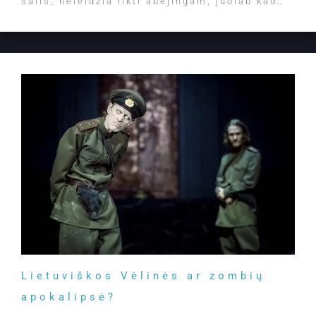
šalis, neleidžia likti abejingam, juolab kad…
Lietuviškos Vėlinės ar zombių
apokalipsė?