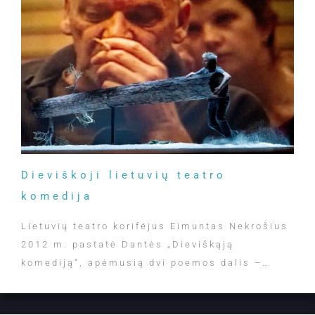
Dieviškoji lietuvių teatro
komedija
Lietuvių teatro korifėjus Eimuntas Nekrošius
2012 m. pastatė Dantės „Dieviškąją
komediją“, apėmusią dvi poemos dalis –…