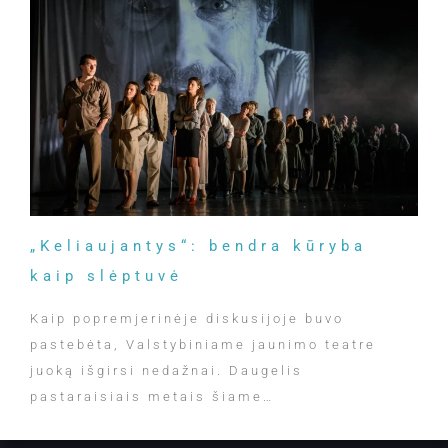
„Keliaujantys“: bendra kūryba
kaip slėptuvė
Kaip popremjerinėje diskusijoje buvo
pastebėta, Valstybiniame jaunimo teatre
juoką išgirsi nedažnai. Daugelis
pastaraisiais metais šiame…