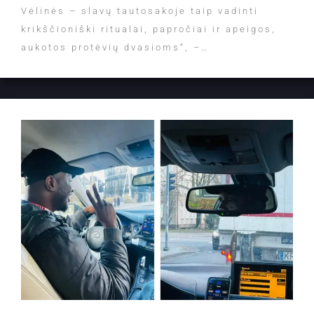
Vėlinės – slavų tautosakoje taip vadinti
krikščioniški ritualai, papročiai ir apeigos,
aukotos protėvių dvasioms“, –…