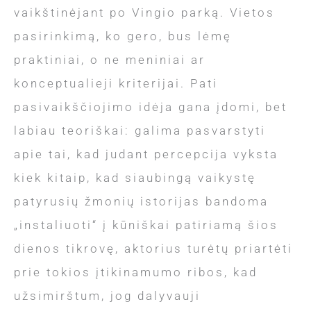
vaikštinėjant po Vingio parką. Vietos
pasirinkimą, ko gero, bus lėmę
praktiniai, o ne meniniai ar
konceptualieji kriterijai. Pati
pasivaikščiojimo idėja gana įdomi, bet
labiau teoriškai: galima pasvarstyti
apie tai, kad judant percepcija vyksta
kiek kitaip, kad siaubingą vaikystę
patyrusių žmonių istorijas bandoma
„instaliuoti“ į kūniškai patiriamą šios
dienos tikrovę, aktorius turėtų priartėti
prie tokios įtikinamumo ribos, kad
užsimirštum, jog dalyvauji