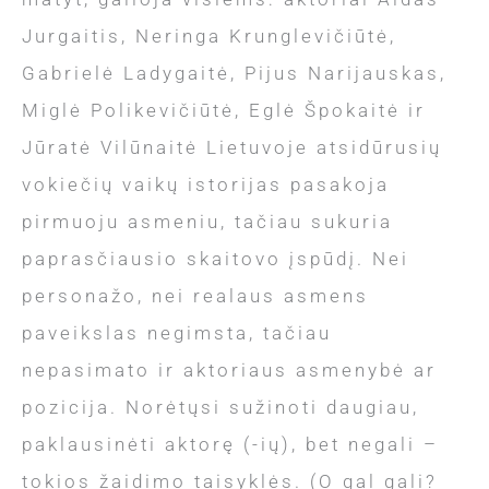
Jurgaitis, Neringa Krunglevičiūtė,
Gabrielė Ladygaitė, Pijus Narijauskas,
Miglė Polikevičiūtė, Eglė Špokaitė ir
Jūratė Vilūnaitė Lietuvoje atsidūrusių
vokiečių vaikų istorijas pasakoja
pirmuoju asmeniu, tačiau sukuria
paprasčiausio skaitovo įspūdį. Nei
personažo, nei realaus asmens
paveikslas negimsta, tačiau
nepasimato ir aktoriaus asmenybė ar
pozicija. Norėtųsi sužinoti daugiau,
paklausinėti aktorę (-ių), bet negali –
tokios žaidimo taisyklės. (O gal gali?