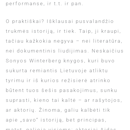
performanse, ir t.t. ir pan.
O praktiškai? Išklausai pusvalandžio
trukmės istoriją, ir tiek. Taip, ji kraupi,
tačiau kažkokia negyva – nei literatūra,
nei dokumentinis liudijimas. Neskaičius
Sonyos Winterberg knygos, kuri buvo
sukurta remiantis Lietuvoje atliktu
tyrimu ir iš kurios režisierė atrinko
būtent tuos šešis pasakojimus, sunku
suprasti, kieno tai kaltė – ar rašytojos,
ar aktorių. Žinoma, galiu kalbėti tik
apie „savo“ istoriją, bet principas,
matyt, galioja visiems: aktoriai Aidas