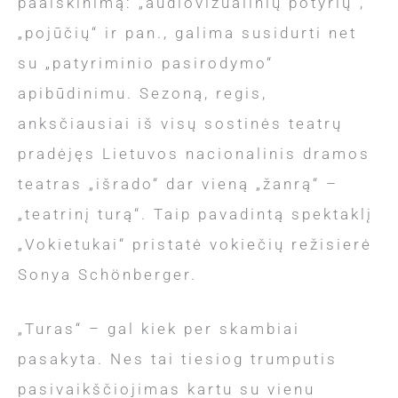
paaiškinimą: „audiovizualinių potyrių“,
„pojūčių“ ir pan., galima susidurti net
su „patyriminio pasirodymo“
apibūdinimu. Sezoną, regis,
anksčiausiai iš visų sostinės teatrų
pradėjęs Lietuvos nacionalinis dramos
teatras „išrado“ dar vieną „žanrą“ –
„teatrinį turą“. Taip pavadintą spektaklį
„Vokietukai“ pristatė vokiečių režisierė
Sonya Schönberger.
„Turas“ – gal kiek per skambiai
pasakyta. Nes tai tiesiog trumputis
pasivaikščiojimas kartu su vienu