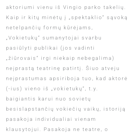
aktoriumi vienu iš Vingio parko takelių.
Kaip ir kitų minėtų į „spektaklio“ sąvoką
netelpančių formų kūrėjams,
„Vokietukų“ sumanytojai svarbu
pasiūlyti publikai (jos vadinti
„žiūrovais“ irgi niekaip nebegalima)
neįprastą teatrinę patirtį. Šiuo atveju
neįprastumas apsiriboja tuo, kad aktorė
(-ius) vieno iš „vokietukų“, t.y.
baigiantis karui nuo sovietų
besislapstančių vokiečių vaikų, istoriją
pasakoja individualiai vienam
klausytojui. Pasakoja ne teatre, o