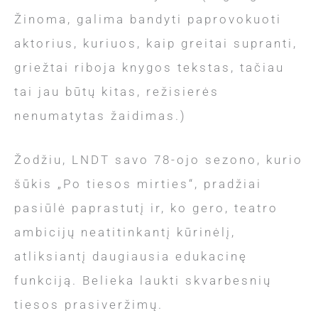
Žinoma, galima bandyti paprovokuoti
aktorius, kuriuos, kaip greitai supranti,
griežtai riboja knygos tekstas, tačiau
tai jau būtų kitas, režisierės
nenumatytas žaidimas.)
Žodžiu, LNDT savo 78-ojo sezono, kurio
šūkis „Po tiesos mirties“, pradžiai
pasiūlė paprastutį ir, ko gero, teatro
ambicijų neatitinkantį kūrinėlį,
atliksiantį daugiausia edukacinę
funkciją. Belieka laukti skvarbesnių
tiesos prasiveržimų.