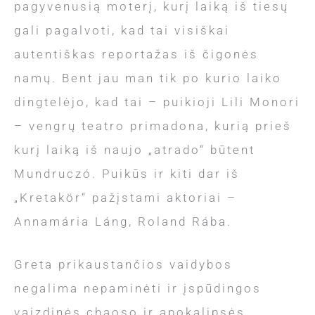
pagyvenusią moterį, kurį laiką iš tiesų
gali pagalvoti, kad tai visiškai
autentiškas reportažas iš čigonės
namų. Bent jau man tik po kurio laiko
dingtelėjo, kad tai – puikioji Lili Monori
– vengrų teatro primadona, kurią prieš
kurį laiką iš naujo „atrado“ būtent
Mundruczó. Puikūs ir kiti dar iš
„Kretakör“ pažįstami aktoriai –
Annamária Láng, Roland Rába.
Greta prikaustančios vaidybos
negalima nepaminėti ir įspūdingos
vaizdinės chaoso ir apokalipsės