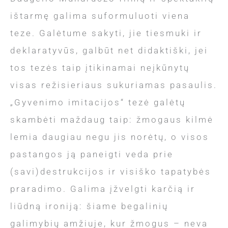
ištarmę galima suformuluoti viena
teze. Galėtume sakyti, jie tiesmuki ir
deklaratyvūs, galbūt net didaktiški, jei
tos tezės taip įtikinamai neįkūnytų
visas režisieriaus sukuriamas pasaulis.
„Gyvenimo imitacijos“ tezė galėtų
skambėti maždaug taip: žmogaus kilmė
lemia daugiau negu jis norėtų, o visos
pastangos ją paneigti veda prie
(savi)destrukcijos ir visiško tapatybės
praradimo. Galima įžvelgti karčią ir
liūdną ironiją: šiame begalinių
galimybių amžiuje, kur žmogus – neva