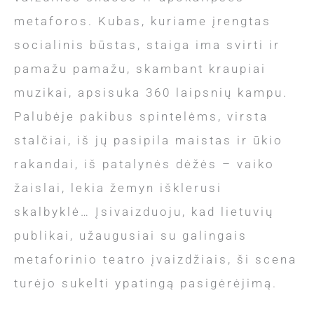
metaforos. Kubas, kuriame įrengtas
socialinis būstas, staiga ima svirti ir
pamažu pamažu, skambant kraupiai
muzikai, apsisuka 360 laipsnių kampu.
Palubėje pakibus spintelėms, virsta
stalčiai, iš jų pasipila maistas ir ūkio
rakandai, iš patalynės dėžės – vaiko
žaislai, lekia žemyn išklerusi
skalbyklė… Įsivaizduoju, kad lietuvių
publikai, užaugusiai su galingais
metaforinio teatro įvaizdžiais, ši scena
turėjo sukelti ypatingą pasigėrėjimą.