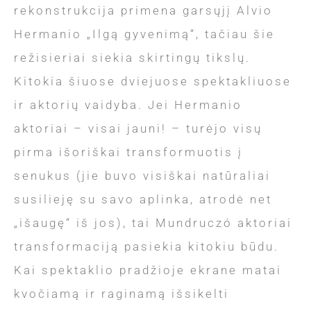
rekonstrukcija primena garsųjį Alvio
Hermanio „Ilgą gyvenimą“, tačiau šie
režisieriai siekia skirtingų tikslų.
Kitokia šiuose dviejuose spektakliuose
ir aktorių vaidyba. Jei Hermanio
aktoriai – visai jauni! – turėjo visų
pirma išoriškai transformuotis į
senukus (jie buvo visiškai natūraliai
susilieję su savo aplinka, atrodė net
„išaugę“ iš jos), tai Mundruczó aktoriai
transformaciją pasiekia kitokiu būdu.
Kai spektaklio pradžioje ekrane matai
kvočiamą ir raginamą išsikelti