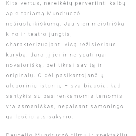
Kita vertus, nereikėtų pervertinti kalbų
apie tariamą Mundruczó
nešiuolaikiškumą. Jau vien meistriška
kino ir teatro jungtis,
charakterizuojanti visą režisieriaus
kūrybą, daro jį jei ir ne ypatingai
novatorišką, bet tikrai savitą ir
originalų. O dėl pasikartojančių
alegorinių istorijų – svarbiausia, kad
santykis su pasirenkamomis temomis
yra asmeniškas, nepaisant sąmoningo
gailesčio atsisakymo.
Daugelio Mundruczó filmų ir spektaklių