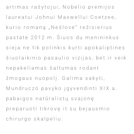
artimas rašytojui, Nobelio premijos
laureatui Johnui Maxwellui Coetzee,
kurio romaną „Nešlovė“ režisierius
pastatė 2012 m. Šiuos du menininkus
sieja ne tik polinkis kurti apokaliptines
šiuolaikinio pasaulio vizijas, bet ir veik
nepakeliamas šaltumas rodant
žmogaus nuopolį. Galima sakyti,
Mundruczó pavyko įgyvendinti XIX a.
pabaigos natūralistų svajonę
preparuoti tikrovę it su bejausmio
chirurgo skalpeliu.