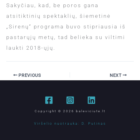
Sakyčiau, kad, be poros gana
atsitiktinių spektaklių, šiemetinė
„Sirenų“ programa buvo stipriausia iš
pastarųjų metų, tad belieka su viltimi
laukti 2018-ųjų.
PREVIOUS
NEXT
Copyright © 2026 baleviciute.lt
Viršelio nuotrauka: D. Putinas