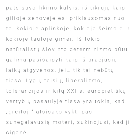
pats savo likimo kalvis, iš tikrųjų kaip
gilioje senovėje esi priklausomas nuo
to, kokioje aplinkoje, kokioje šeimoje ir
kokioje tautoje gimei. Iš tokio
natūralistų šlovinto determinizmo būtų
galima pasišaipyti kaip iš praėjusių
laikų atgyvenos, jei… tik tai nebūtų
tiesa. Lygių teisių, liberalizmo,
tolerancijos ir kitų XXI a. europietiškų
vertybių pasaulyje tiesa yra tokia, kad
„greitoji“ atsisako vykti pas
sunegalavusią moterį, sužinojusi, kad ji
čigonė.