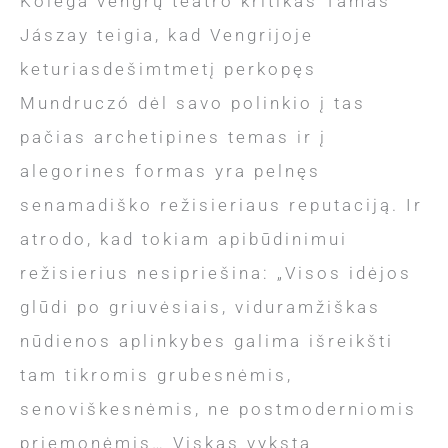
Kolega vengrų teatro kritikas Tamás
Jászay teigia, kad Vengrijoje
keturiasdešimtmetį perkopęs
Mundruczó dėl savo polinkio į tas
pačias archetipines temas ir į
alegorines formas yra pelnęs
senamadiško režisieriaus reputaciją. Ir
atrodo, kad tokiam apibūdinimui
režisierius nesipriešina: „Visos idėjos
glūdi po griuvėsiais, viduramžiškas
nūdienos aplinkybes galima išreikšti
tam tikromis grubesnėmis,
senoviškesnėmis, ne postmoderniomis
priemonėmis… Viskas vyksta