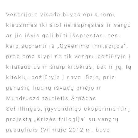
Vengrijoje visada buvęs opus romų
klausimas iki šiol neišspręstas ir vargu
ar jis išvis gali būti išspręstas, nes,
kaip supranti iš „Gyvenimo imitacijos“,
problema slypi ne tik vengrų požiūryje į
kitataučius ir šiaip kitokius, bet ir jų, tų
kitokių, požiūryje į save. Beje, prie
panašių liūdnų išvadų priėjo ir
Mundruczó tautietis Árpádas
Schillingas, įgyvendinęs eksperimentinį
projektą „Krizės trilogija“ su vengrų
paaugliais (Vilniuje 2012 m. buvo