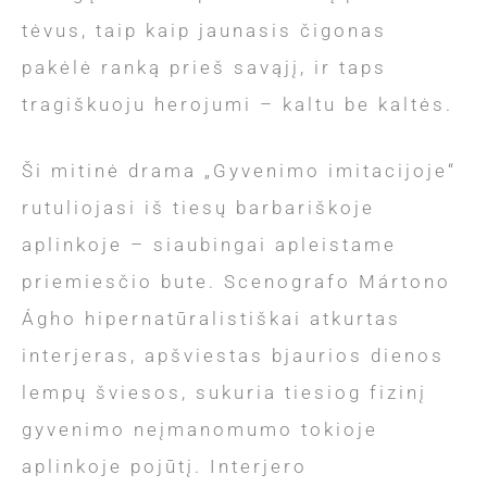
tėvus, taip kaip jaunasis čigonas
pakėlė ranką prieš savąjį, ir taps
tragiškuoju herojumi – kaltu be kaltės.
Ši mitinė drama „Gyvenimo imitacijoje“
rutuliojasi iš tiesų barbariškoje
aplinkoje – siaubingai apleistame
priemiesčio bute. Scenografo Mártono
Ágho hipernatūralistiškai atkurtas
interjeras, apšviestas bjaurios dienos
lempų šviesos, sukuria tiesiog fizinį
gyvenimo neįmanomumo tokioje
aplinkoje pojūtį. Interjero