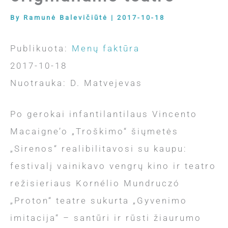
By
Ramunė Balevičiūtė
|
2017-10-18
Publikuota:
Menų faktūra
2017-10-18
Nuotrauka: D. Matvejevas
Po gerokai infantilantilaus Vincento
Macaigne’o „Troškimo“ šiųmetės
„Sirenos“ realibilitavosi su kaupu:
festivalį vainikavo vengrų kino ir teatro
režisieriaus Kornélio Mundruczó
„Proton“ teatre sukurta „Gyvenimo
imitacija“ – santūri ir rūsti žiaurumo