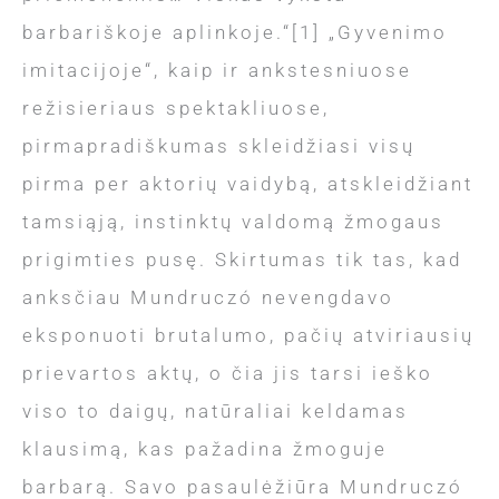
barbariškoje aplinkoje.“[1] „Gyvenimo
imitacijoje“, kaip ir ankstesniuose
režisieriaus spektakliuose,
pirmapradiškumas skleidžiasi visų
pirma per aktorių vaidybą, atskleidžiant
tamsiąją, instinktų valdomą žmogaus
prigimties pusę. Skirtumas tik tas, kad
anksčiau Mundruczó nevengdavo
eksponuoti brutalumo, pačių atviriausių
prievartos aktų, o čia jis tarsi ieško
viso to daigų, natūraliai keldamas
klausimą, kas pažadina žmoguje
barbarą. Savo pasaulėžiūra Mundruczó