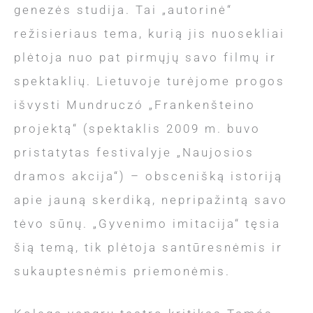
genezės studija. Tai „autorinė“
režisieriaus tema, kurią jis nuosekliai
plėtoja nuo pat pirmųjų savo filmų ir
spektaklių. Lietuvoje turėjome progos
išvysti Mundruczó „Frankenšteino
projektą“ (spektaklis 2009 m. buvo
pristatytas festivalyje „Naujosios
dramos akcija“) – obscenišką istoriją
apie jauną skerdiką, nepripažintą savo
tėvo sūnų. „Gyvenimo imitacija“ tęsia
šią temą, tik plėtoja santūresnėmis ir
sukauptesnėmis priemonėmis.