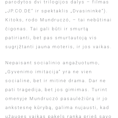
parodytos dvi trilogijos dalys – filmas
„JP.CO.DE“ ir spektaklis „Dvasininkė“).
Kitoks, rodo Mundruczó, – tai nebūtinai
čigonas. Tai gali būti ir smurtą
patirianti, bet pas smurtautoją vis
sugrįžtanti jauna moteris, ir jos vaikas.
Nepaisant socialinio angažuotumo,
„Gyvenimo imitacija“ yra ne vien
socialinė, bet ir mitinė drama. Dar ne
pati tragedija, bet jos gimimas. Turint
omenyje Mundruczó pasaulėžiūrą ir jo
ankstesnę kūrybą, galima nujausti, kad
užaugęs vaikas pakels ranką prieš savo