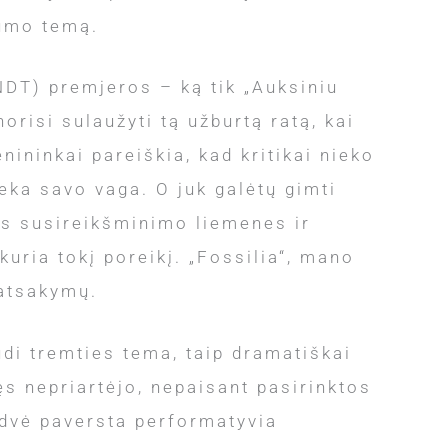
kumo temą.
NDT) premjeros – ką tik „Auksiniu
risi sulaužyti tą užburtą ratą, kai
nininkai pareiškia, kad kritikai nieko
teka savo vaga. O juk galėtų gimti
as susireikšminimo liemenes ir
kuria tokį poreikį. „Fossilia“, mano
 atsakymų.
udi tremties tema, taip dramatiškai
ęs nepriartėjo, nepaisant pasirinktos
rdvė paversta performatyvia