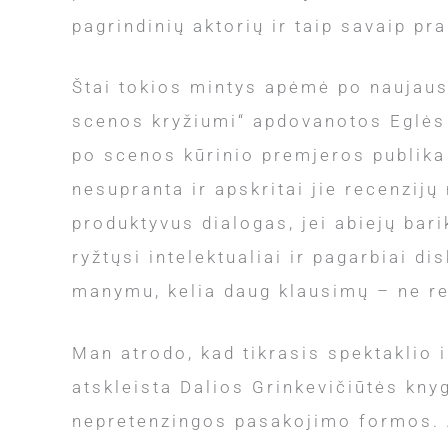
pagrindinių aktorių ir taip savaip p
Štai tokios mintys apėmė po naujaus
scenos kryžiumi“ apdovanotos Eglės Š
po scenos kūrinio premjeros publika a
nesupranta ir apskritai jie recenzijų
produktyvus dialogas, jei abiejų ba
ryžtųsi intelektualiai ir pagarbiai d
manymu, kelia daug klausimų – ne ret
Man atrodo, kad tikrasis spektaklio 
atskleista Dalios Grinkevičiūtės knyg
nepretenzingos pasakojimo formos. A