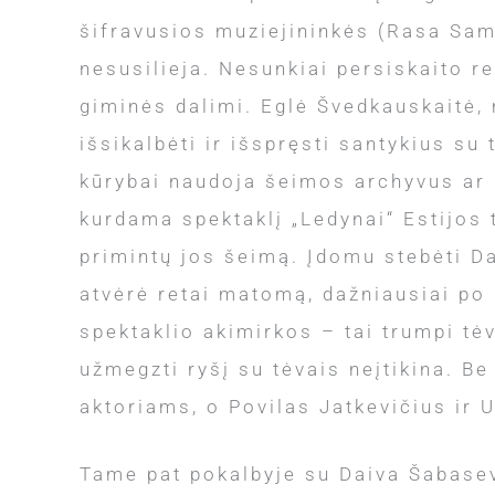
šifravusios muziejininkės (Rasa Samu
nesusilieja. Nesunkiai persiskaito re
giminės dalimi. Eglė Švedkauskaitė, 
išsikalbėti ir išspręsti santykius su 
kūrybai naudoja šeimos archyvus ar n
kurdama spektaklį „Ledynai“ Estijos t
primintų jos šeimą. Įdomu stebėti D
atvėrė retai matomą, dažniausiai po
spektaklio akimirkos – tai trumpi tėv
užmegzti ryšį su tėvais neįtikina. Be
aktoriams, o Povilas Jatkevičius ir 
Tame pat pokalbyje su Daiva Šabasevi