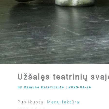
Užšalęs teatrinių sva
By
Ramunė Balevičiūtė
|
2023-04-26
Publikuota:
Menų faktūra