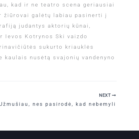
au, kad ir ne teatro scena geriausiai
 žiūrovai galėtų labiau pasinerti į
afiją judantys aktorių kūnai,
ir Ievos Kotrynos Ski vaizdo
inavičiūtės sukurto kriauklės
ie kaulais nusėtą svajonių vandenyno
NEXT
Užmušiau, nes pasirodė, kad nebemyli