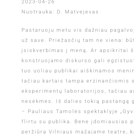
2023-04-26
Nuotrauka: D. Matvejevas
Pastaruoju metu vis dažniau pagalvoj
už save. Priežasčių tam ne viena: bū
įsiskverbimas į meną. Ar apsikritai 
konstruojamo diskurso gali egzistuo
tuo uoliau publikai aiškinamos meninė
tačiau kartais tampa erzinančiomis 
eksperimentų laboratorijos, tačiau 
nesėkmės. Iš dalies tokią pastangą g
– Pauliaus Tamolės spektaklyje „Gyvu
flirtu su publika. Bene įdomiausias
peržiūra Vilniaus mažajame teatre, ka