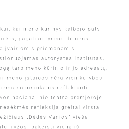
ikai, kai meno kūrinys kalbėjo pats
siekis, pagaliau tyrimo dėmens
be įvairiomis priemonėmis
stionuojamas autorystės institutas,
ogą tarp meno kūrinio ir jo adresatų,
 ir meno įstaigos nėra vien kūrybos
atiems menininkams reflektuoti
uvos nacionalinio teatro premjeroje
nesėkmės refleksija greitai virsta
nežičiaus „Dėdės Vanios“ vieša
tu, ryžosi pakeisti vieną iš