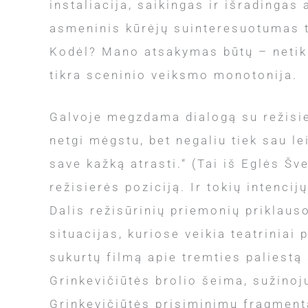
instaliacija, saikingas ir išradingas
asmeninis kūrėjų suinteresuotumas t
Kodėl? Mano atsakymas būtų – netiksl
tikra sceninio veiksmo monotonija.
Galvoje megzdama dialogą su režisiere
netgi mėgstu, bet negaliu tiek sau le
save kažką atrasti.“ (Tai iš Eglės Šv
režisierės poziciją. Ir tokių intenci
Dalis režisūrinių priemonių priklaus
situacijas, kuriose veikia teatriniai
sukurtų filmą apie tremties paliestą
Grinkevičiūtės brolio šeima, sužinoj
Grinkevičiūtės prisiminimų fragmenta