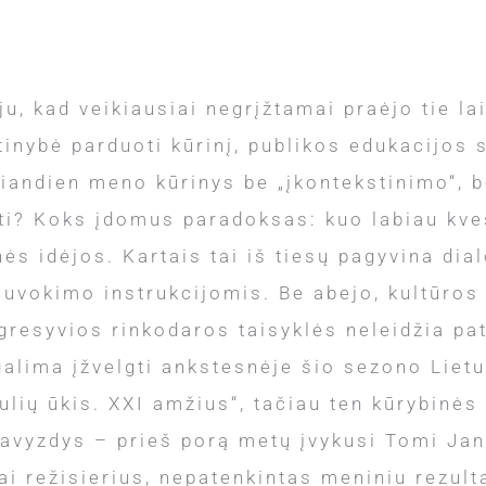
u, kad veikiausiai negrįžtamai praėjo tie la
tinybė parduoti kūrinį, publikos edukacijos 
šiandien meno kūrinys be „įkontekstinimo“, 
ti? Koks įdomus paradoksas: kuo labiau kve
s idėjos. Kartais tai iš tiesų pagyvina dial
suvokimo instrukcijomis. Be abejo, kultūros
agresyvios rinkodaros taisyklės neleidžia p
alima įžvelgti ankstesnėje šio sezono Liet
lių ūkis. XXI amžius“, tačiau ten kūrybinės 
 pavyzdys – prieš porą metų įvykusi Tomi Ja
i režisierius, nepatenkintas meniniu rezulta