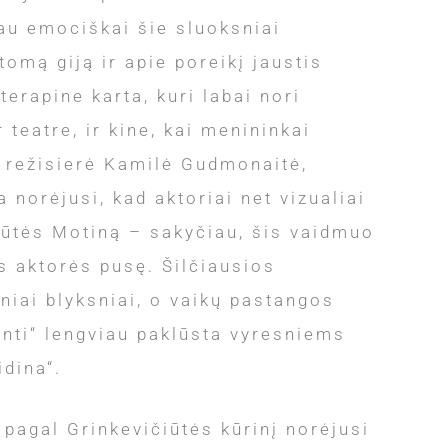
au emociškai šie sluoksniai
omą giją ir apie poreikį jaustis
erapine karta, kuri labai nori
 teatre, ir kine, kai menininkai
, režisierė Kamilė Gudmonaitė,
 norėjusi, kad aktoriai net vizualiai
iūtės Motiną – sakyčiau, šis vaidmuo
 aktorės pusę. Šilčiausios
eniai blyksniai, o vaikų pastangos
dinti“ lengviau paklūsta vyresniems
idina“.
pagal Grinkevičiūtės kūrinį norėjusi