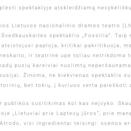
raplėsti spektaklyje atskleidžiamą nevykėliš
ios Lietuvos nacionalinio dramos teatro (L
vedkauskaitės spektaklio „Fossilia“. Taip no
tsistojusi paploja, kritikai pakritikuoja, me
 neskaito, ir teatrinė upė toliau netrikdoma 
rikadų pusių kareiviai nusiimtų neperšaunam
iskusijai. Žinoma, ne kiekvienas spektaklis su
orinių, bet tokių, į kuriuos verta paieškoti
ir publikos susitikimas kol kas neįvyko. Ska
oje „Lietuviai prie Laptevų jūros“, prie man
trodo, visi ingredientai teisingi: scenos e