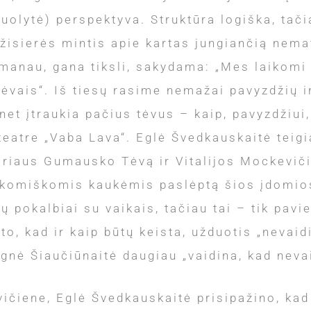
olytė) perspektyva. Struktūra logiška, tači
žisierės mintis apie kartas jungiančią nemat
manau, gana tiksli, sakydama: „Mes laikomi t
tėvais“. Iš tiesų rasime nemažai pavyzdžių ir
et įtraukia pačius tėvus – kaip, pavyzdžiui
eatre „Vaba Lava“. Eglė Švedkauskaitė teigia
ariaus Gumausko Tėvą ir Vitalijos Mockevič
 komiškomis kaukėmis paslėptą šios įdomios
ų pokalbiai su vaikais, tačiau tai – tik pavi
 to, kad ir kaip būtų keista, užduotis „nevai
Ugnė Šiaučiūnaitė daugiau „vaidina, kad neva
čiene, Eglė Švedkauskaitė prisipažino, kad 