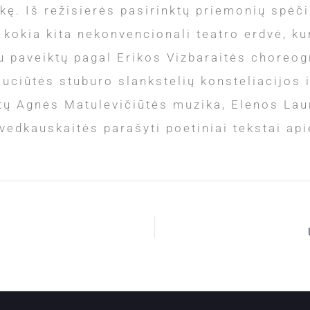
kę. Iš režisierės pasirinktų priemonių spėči
r kokia kita nekonvencionali teatro erdvė, kur
u paveiktų pagal Erikos Vizbaraitės choreogr
uciūtės stuburo slankstelių konsteliacijos 
ų Agnės Matulevičiūtės muzika, Elenos Laur
vedkauskaitės parašyti poetiniai tekstai ap