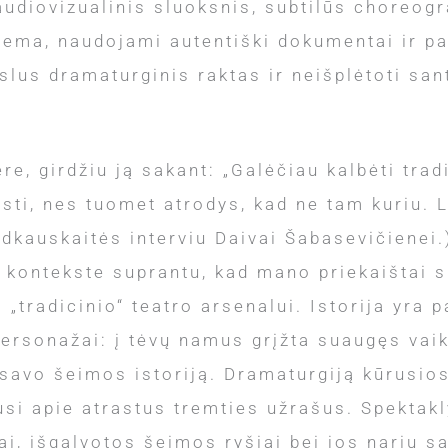
 audiovizualinis sluoksnis, subtilūs choreog
ema, naudojami autentiški dokumentai ir pa
us dramaturginis raktas ir neišplėtoti sant
, girdžiu ją sakant: „Galėčiau kalbėti tradi
isti, nes tuomet atrodys, kad ne tam kuriu. 
edkauskaitės interviu Daivai Šabasevičienei.
jų kontekste suprantu, kad mano priekaištai sp
o „tradicinio“ teatro arsenalui. Istorija yr
 personažai: į tėvų namus grįžta suaugęs vai
 savo šeimos istoriją. Dramaturgiją kūrusios
usi apie atrastus tremties užrašus. Spektakl
i, išgalvotos šeimos ryšiai bei jos narių sa