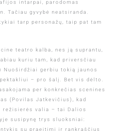
rafijos intarpai, parodomas
n. Tačiau gyvybė neatsiranda.
ykiai tarp personažų, taip pat tam
cine teatro kalba, nes ją suprantu,
Labiau kuriu tam, kad priversčiau
) Nuoširdžiai gerbiu tokią jaunos
ektakliui – pro šalį. Bet vis dėlto.
a pasakojama per konkrečias scenines
kas (Povilas Jatkevičius), kad
 režisierės valia – tai Dalios
yje susipynę trys sluoksniai:
ntykis su praeitimi ir rankraščius