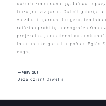
sukurti kino scenarijų, tačiau nepavy
tinka jos vizijoms. Galbūt galerija a
vaizdus ir garsus. Ko gero, ten labia
raiškiau prabiltų scenografės Onos J
projekcijos, emocionaliau suskambėt
instrumento garsai ir pačios Eglės Š
dugną.
PREVIOUS
Bežaidžiant Orwellą