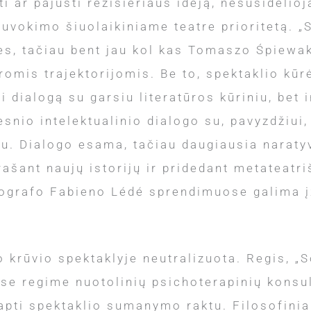
ti ar pajusti režisieriaus idėją, nesusidėlio
uvokimo šiuolaikiniame teatre prioritetą. „S
es, tačiau bent jau kol kas Tomaszo Śpiewak
romis trajektorijomis. Be to, spektaklio kūrė
dialogą su garsiu literatūros kūriniu, bet ir
lesnio intelektualinio dialogo su, pavyzdžiu
ku. Dialogo esama, tačiau daugiausia narat
irašant naujų istorijų ir pridedant metateatr
nografo Fabieno Lédé sprendimuose galima įž
krūvio spektaklyje neutralizuota. Regis, „So
se regime nuotolinių psichoterapinių konsul
li tapti spektaklio sumanymo raktu. Filosofi