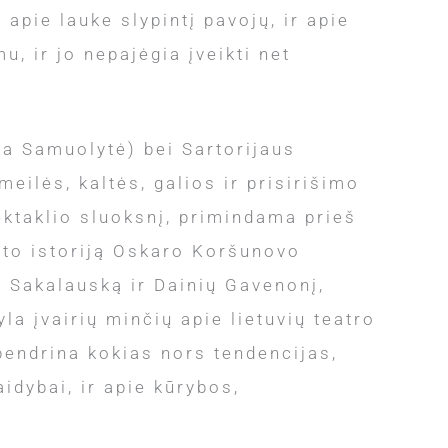
 apie lauke slypintį pavojų, ir apie
u, ir jo nepajėgia įveikti net
sa Samuolytė) bei Sartorijaus
eilės, kaltės, galios ir prisirišimo
ektaklio sluoksnį, primindama prieš
sto istoriją Oskaro Koršunovo
ą Sakalauską ir Dainių Gavenonį,
a įvairių minčių apie lietuvių teatro
bendrina kokias nors tendencijas,
aidybai, ir apie kūrybos,