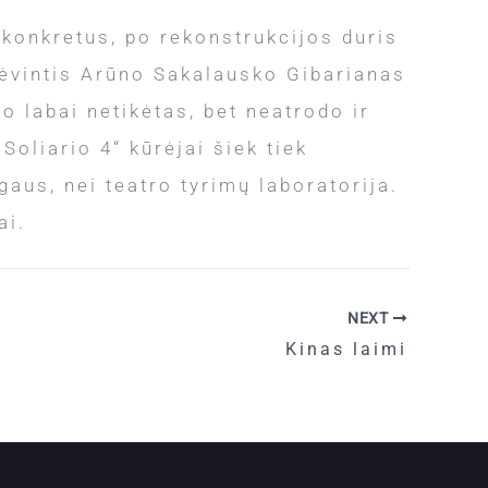
s konkretus, po rekonstrukcijos duris
dėvintis Arūno Sakalausko Gibarianas
 labai netikėtas, bet neatrodo ir
Soliario 4“ kūrėjai šiek tiek
aus, nei teatro tyrimų laboratorija.
ai.
NEXT
Kinas laimi