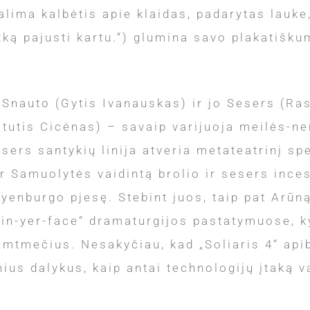
alima kalbėtis apie klaidas, padarytas lauke,
žką pajusti kartu.“) glumina savo plakatiškum
 Snauto (Gytis Ivanauskas) ir jo Sesers (Ra
tutis Cicėnas) – savaip varijuoja meilės-nem
ers santykių linija atveria metateatrinį sp
 Samuolytės vaidintą brolio ir sesers ince
yenburgo pjesę. Stebint juos, taip pat Arūn
in-yer-face“ dramaturgijos pastatymuose, kyl
imtmečius. Nesakyčiau, kad „Soliaris 4“ api
nius dalykus, kaip antai technologijų įtaką v
.