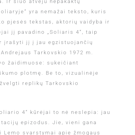
ja. Ir šiuo atveju nepakaktų
oliaryje“ yra nemažai teksto, kuris
o pjesės tekstas, aktorių vaidyba ir
jai jį pavadino „Soliaris 4“, taip
 įrašyti jį į jau egzistuojančių
i, Andrejaus Tarkovskio 1972 m.
yvo žaidimuose: sukeičiant
iškumo plotmę. Be to, vizualinėje
velgti replikų Tarkovskio
liario 4“ kūrėjai to nė neslepia: jau
tacijų epizodus. Jie, vieni gana
niai Lemo svarstymai apie žmogaus