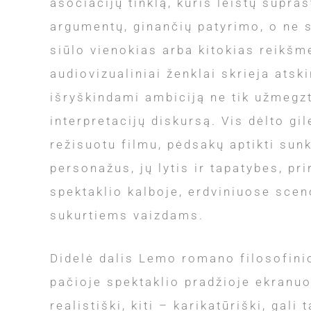
asociacijų tinklą, kuris leistų supras
argumentų, ginančių patyrimo, o ne s
siūlo vienokias arba kitokias reikšm
audiovizualiniai ženklai skrieja atski
išryškindami ambiciją ne tik užmegzti 
interpretacijų diskursą. Vis dėlto gi
režisuotu filmu, pėdsakų aptikti sun
personažus, jų lytis ir tapatybes, pr
spektaklio kalboje, erdviniuose sce
sukurtiems vaizdams.
Didelė dalis Lemo romano filosofinio 
pačioje spektaklio pradžioje ekranuo
realistiški, kiti – karikatūriški, ga