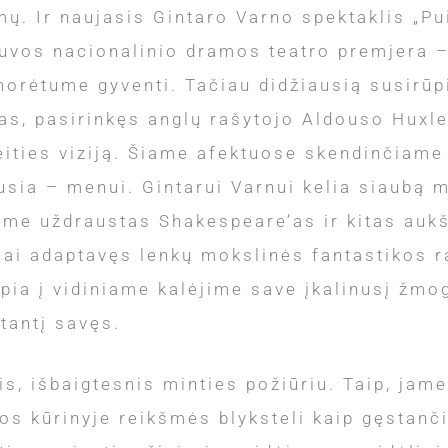
ų. Ir naujasis Gintaro Varno spektaklis „Pu
tuvos nacionalinio dramos teatro premjera 
norėtume gyventi. Tačiau didžiausią susirūp
nas, pasirinkęs anglų rašytojo Aldouso Huxley
teities viziją. Šiame afektuose skendinčiame
ia – menui. Gintarui Varnui kelia siaubą mi
riame uždraustas Shakespeare’as ir kitas au
nai adaptavęs lenkų mokslinės fantastikos
eipia į vidiniame kalėjime save įkalinusį žm
tantį savęs.
, išbaigtesnis minties požiūriu. Taip, jame 
 kūrinyje reikšmės blyksteli kaip gęstančio