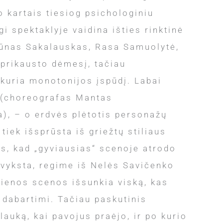
o kartais tiesiog psichologiniu
i spektaklyje vaidina išties rinktinė
rūnas Sakalauskas, Rasa Samuolytė,
 prikausto dėmesį, tačiau
ukuria monotonijos įspūdį. Labai
 (choreografas Mantas
a), – o erdvės plėtotis personažų
iek išsprūsta iš griežtų stiliaus
as, kad „gyviausias“ scenoje atrodo
 vyksta, regime iš Nelės Savičenko
kvienos scenos išsunkia viską, kas
dabartimi. Tačiau paskutinis
auką, kai pavojus praėjo, ir po kurio