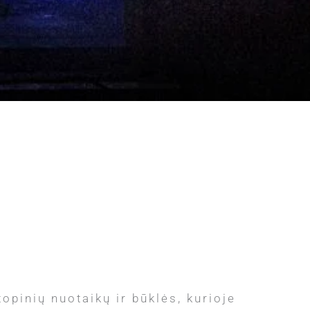
pinių nuotaikų ir būklės, kurioje