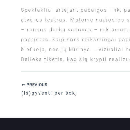
Spektakliui artėjant pabaigos link, p
atvėręs teatras. Matome naujosios s
– rangos darbų vadovas – reklamuoja 
pagrįstas, kaip nors reikšmingai papi
blefuoja, nes jų kūrinys – vizualiai
Belieka tikėtis, kad šią kryptį reali
PREVIOUS
(Iš)gyventi per šokį