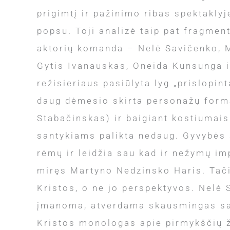
prigimtį ir pažinimo ribas spektaklyj
popsu. Toji analizė taip pat fragment
aktorių komanda – Nelė Savičenko, 
Gytis Ivanauskas, Oneida Kunsunga i
režisieriaus pasiūlyta lyg „prislopi
daug dėmesio skirta personažų form
Stabačinskas) ir baigiant kostiumais
santykiams palikta nedaug. Gyvybės sc
rėmų ir leidžia sau kad ir nežymų im
miręs Martyno Nedzinsko Haris. Tačia
Kristos, o ne jo perspektyvos. Nelė 
įmanoma, atverdama skausmingas savo
Kristos monologas apie pirmykščių žm