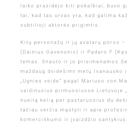
laiko prasidėjo kiti pokalbiai, buvo g
tai, kad tas urvas yra, kad galima ka
subtilioji aktorės prigimtis.
Kitų personažų ir jų avatarų poros –
(Dainius Gavenonis) ir Padaro F (Kęs
temas. Snauto ir jo prisimenamos Ses
maždaug dvidešimt metų Ivanausko ir
„Ugnies veide“ pagal Mariuso von Ma
vaidinusius pirmuosiuose Lietuvoje „
nueitą kelią per pastaruosius du deš
tačiau verčia mąstyti ir apie profesi
komerciškumo ir įvaizdžio santykius