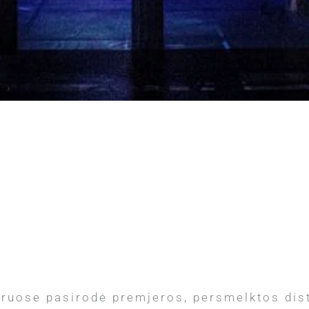
ruose pasirodė premjeros, persmelktos disto