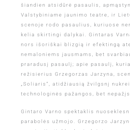
šiandien atsidūrė pasaulis, apmąstym
Valstybiniame jaunimo teatre, ir Lie
scenoje rodo pasaulius, kuriuose ne
kelia skirtingi dalykai. Gintaras Var
nors išoriškai blizgią ir efektingą a
nemaloniems jausmams, bet svarbiaus
praradusį pasaulį; apie pasaulį, ku
režisierius Grzegorzas Jarzyna, sce
„Soliaris“, atidžiausią žvilgsnį nukr
technologinės pažangos, bet nepažįs
Gintaro Varno spektaklis nuoseklesnis
parabolės užmojo. Grzegorzo Jarzynos