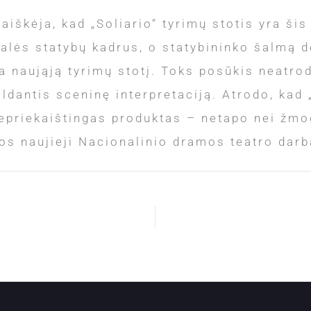
aaiškėja, kad „Soliario“ tyrimų stotis yra ši
alės statybų kadrus, o statybininko šalmą 
naująją tyrimų stotį. Toks posūkis neatrodo
ldantis sceninę interpretaciją. Atrodo, kad „
 nepriekaištingas produktas – netapo nei žmog
zuos naujieji Nacionalinio dramos teatro darb