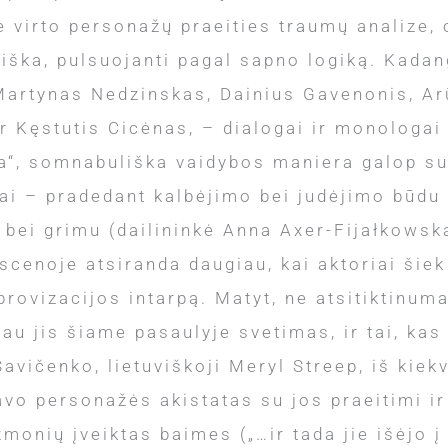
e virto personažų praeities traumų analize, 
iška, pulsuojanti pagal sapno logiką. Kadang
Martynas Nedzinskas, Dainius Gavenonis, A
r Kęstutis Cicėnas, – dialogai ir monologai
nta“, somnabuliška vaidybos maniera galop s
ai – pradedant kalbėjimo bei judėjimo būdu
 bei grimu (dailininkė Anna Axer-Fijałkowsk
enoje atsiranda daugiau, kai aktoriai šiek t
provizacijos intarpą. Matyt, ne atsitiktinum
u jis šiame pasaulyje svetimas, ir tai, kas
Savičenko, lietuviškoji Meryl Streep, iš kie
 personažės akistatas su jos praeitimi ir 
onių įveiktas baimes („…ir tada jie išėjo į l