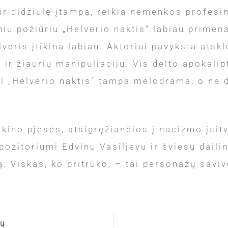
r didžiulę įtampą, reikia nemenkos profesinė
niu požiūriu „Helverio naktis“ labiau primen
veris įtikina labiau. Aktoriui pavyksta atskl
 ir žiaurių manipuliacijų. Vis dėlto apokali
ėl „Helverio naktis“ tampa melodrama, o ne d
škino pjesės, atsigręžiančios į nacizmo įsit
ozitoriumi Edvinu Vasiljevu ir šviesų dailin
ą. Viskas, ko pritrūko, – tai personažų savi
ių