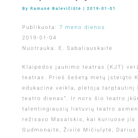
By
Ramunė Balevičiūtė
|
2019-01-01
Publikuota:
7 meno dienos
2019-01-04
Nuotrauka: E. Sabaliauskaitė
Klaipėdos jaunimo teatras (KJT) verž
teatras. Prieš šešetą metų įsteigto 
edukacine veikla, plėtoja tarptautinį
teatro dienas“. Ir nors šio teatro įk
talentingiausių lietuvių teatro asme
režisavo Masalskis, kai kuriuose jis p
Gudmonaitė, Živilė Mičiulytė, Darius