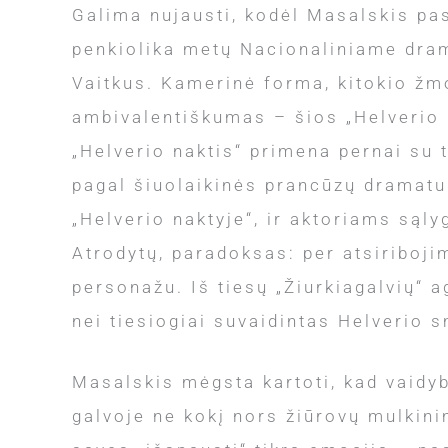
Galima nujausti, kodėl Masalskis pas
penkiolika metų Nacionaliniame dram
Vaitkus. Kamerinė forma, kitokio žm
ambivalentiškumas – šios „Helverio n
„Helverio naktis“ primena pernai su 
pagal šiuolaikinės prancūzų dramatu
„Helverio naktyje“, ir aktoriams sąly
Atrodytų, paradoksas: per atsiriboji
personažu. Iš tiesų „Žiurkiagalvių“ a
nei tiesiogiai suvaidintas Helverio 
Masalskis mėgsta kartoti, kad vaidyb
galvoje ne kokį nors žiūrovų mulkini