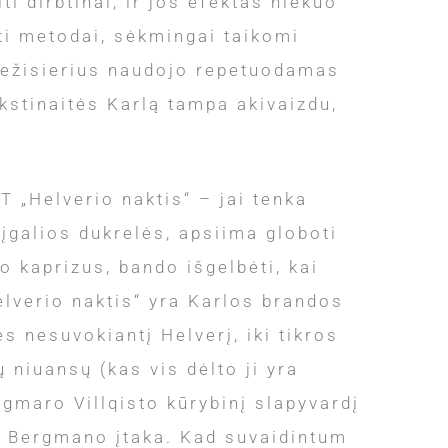
i dirbtinai, ir jos efektas niekuo
ti metodai, sėkmingai taikomi
 režisierius naudojo repetuodamas
kstinaitės Karlą tampa akivaizdu,
JT „Helverio naktis“ – jai tenka
eįgalios dukrelės, apsiima globoti
o kaprizus, bando išgelbėti, kai
elverio naktis“ yra Karlos brandos
ės nesuvokiantį Helverį, iki tikros
ų niuansų (kas vis dėlto ji yra
ngmaro Villqisto kūrybinį slapyvardį
ro Bergmano įtaka. Kad suvaidintum