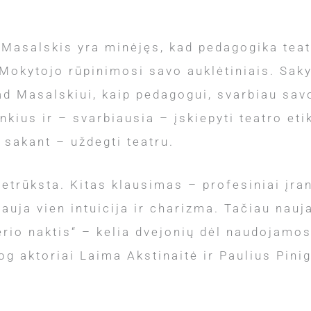
 Masalskis yra minėjęs, kad pedagogika teatr
Mokytojo rūpinimosi savo auklėtiniais. Sakyč
ad Masalskiui, kaip pedagogui, svarbiau sav
rankius ir – svarbiausia – įskiepyti teatro e
 sakant – uždegti teatru.
netrūksta. Kitas klausimas – profesiniai įra
auja vien intuicija ir charizma. Tačiau nauj
lverio naktis“ – kelia dvejonių dėl naudojam
og aktoriai Laima Akstinaitė ir Paulius Pinig