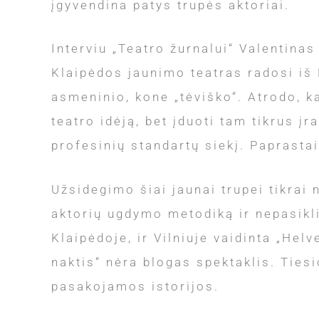
įgyvendina patys trupės aktoriai.
Interviu „Teatro žurnalui“ Valentinas
Klaipėdos jaunimo teatras radosi iš 
asmeninio, kone „tėviško“. Atrodo, k
teatro idėją, bet įduoti tam tikrus į
profesinių standartų siekį. Paprastai
Užsidegimo šiai jaunai trupei tikrai 
aktorių ugdymo metodiką ir nepasikli
Klaipėdoje, ir Vilniuje vaidinta „He
naktis“ nėra blogas spektaklis. Tiesi
pasakojamos istorijos.