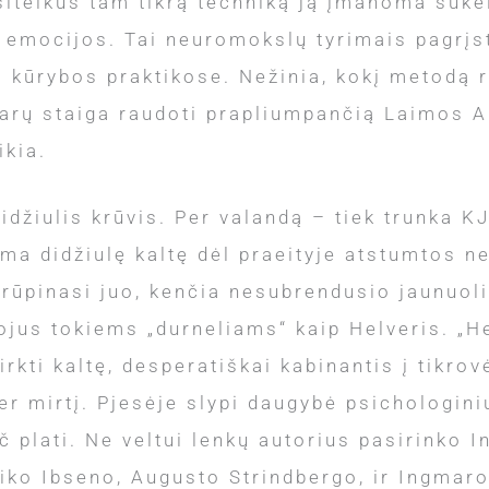
itelkus tam tikrą techniką ją įmanoma sukelt
s emocijos. Tai neuromokslų tyrimais pagrįs
ės kūrybos praktikose. Nežinia, kokį metodą
ašarų staiga raudoti prapliumpančią Laimos A
ikia.
didžiulis krūvis. Per valandą – tiek trunka K
ama didžiulę kaltę dėl praeityje atstumtos n
 rūpinasi juo, kenčia nesubrendusio jaunuoli
ojus tokiems „durneliams“ kaip Helveris. „H
rkti kaltę, desperatiškai kabinantis į tikrov
per mirtį. Pjesėje slypi daugybė psichologini
 plati. Ne veltui lenkų autorius pasirinko I
nriko Ibseno, Augusto Strindbergo, ir Ingma