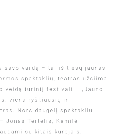
 savo vardą – tai iš tiesų jaunas
formos spektaklių, teatras užsiima
 veidą turintį festivalį – „Jauno
s, viena ryškiausių ir
tras. Nors daugelį spektaklių
i – Jonas Tertelis, Kamilė
audami su kitais kūrėjais,