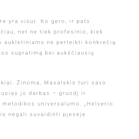
e yra visur. Ko gero, ir pats
iau, net ne tiek profesinio, kiek
o auklėtiniams ne perteikti konkrečią
tikos supratimą bei aukščiausių
nkiai. Žinoma, Masalskis turi savo
ausias jo darbas – gruodį ir
os metodikos universalumo. „Helverio
is negali suvaidinti pjesėje