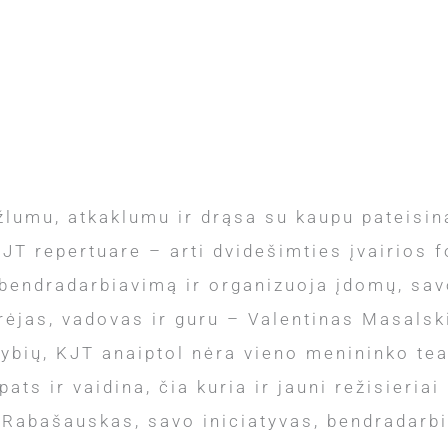
lumu, atkaklumu ir drąsa su kaupu pateisina
KJT repertuare – arti dvidešimties įvairios 
 bendradarbiavimą ir organizuoja įdomų, savo
ūrėjas, vadovas ir guru – Valentinas Masalski
nybių, KJT anaiptol nėra vieno menininko tea
ats ir vaidina, čia kuria ir jauni režisieria
 Rabašauskas, savo iniciatyvas, bendradarbi