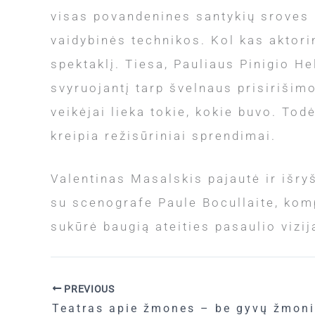
visas povandenines santykių sroves i
vaidybinės technikos. Kol kas aktori
spektaklį. Tiesa, Pauliaus Pinigio Hel
svyruojantį tarp švelnaus prisirišimo
veikėjai lieka tokie, kokie buvo. Tod
kreipia režisūriniai sprendimai.
Valentinas Masalskis pajautė ir išry
su scenografe Paule Bocullaite, komp
sukūrė baugią ateities pasaulio vizij
PREVIOUS
Teatras apie žmones – be gyvų žmon