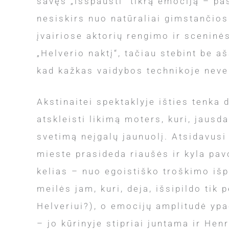
savęs „išspausti“ tikrą emociją – pas
nesiskirs nuo natūraliai gimstančio
įvairiose aktorių rengimo ir scenin
„Helverio naktį“, tačiau stebint be 
kad kažkas vaidybos technikoje neve
Akstinaitei spektaklyje išties tenka 
atskleisti likimą moters, kuri, jausd
svetimą neįgalų jaunuolį. Atsidavusi
mieste prasideda riaušės ir kyla pav
kelias – nuo egoistiško troškimo išpi
meilės jam, kuri, deja, išsipildo tik 
Helveriui?), o emocijų amplitudė ypač
– jo kūrinyje stipriai juntama ir He