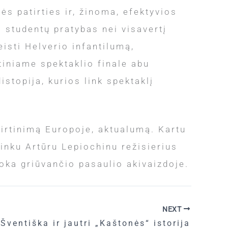
s patirties ir, žinoma, efektyvios
a studentų pratybas nei visavertį
eisti Helverio infantilumą,
ptiniame spektaklio finale abu
istopija, kurios link spektaklį
virtinimą Europoje, aktualumą. Kartu
inku Artūru Lepiochinu režisierius
voka griūvančio pasaulio akivaizdoje.
NEXT
Šventiška ir jautri „Kaštonės“ istorija