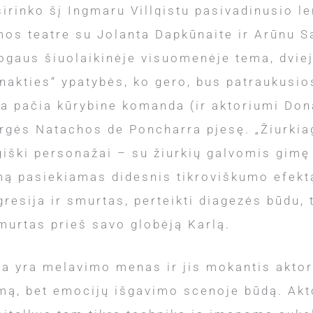
irinko šį Ingmaru Villqistu pasivadinusio le
os teatre su Jolanta Dapkūnaite ir Arūnu 
ogaus šiuolaikinėje visuomenėje tema, dviej
akties“ ypatybės, ko gero, bus patraukusio
ta pačia kūrybine komanda (ir aktoriumi Dona
rgės Natachos de Poncharra pjesę. „Žiurkia
giški personažai – su žiurkių galvomis gimę 
mą pasiekiamas didesnis tikroviškumo efekta
gresija ir smurtas, perteikti diagezės būdu, 
smurtas prieš savo globėją Karlą.
a yra melavimo menas ir jis mokantis aktori
mą, bet emocijų išgavimo scenoje būdą. Akto