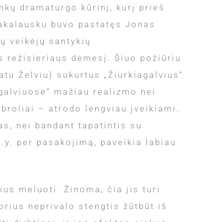
nkų dramaturgo kūrinį, kurį prieš
Sakalausku buvo pastatęs Jonas
ų veikėjų santykių
s režisieriaus dėmesį. Šiuo požiūriu
tu Želviu) sukurtus „Žiurkiagalvius“
galviuose“ mažiau realizmo nei
broliai – atrodo lengviau įveikiami.
s, nei bandant tapatintis su
t.y. per pasakojimą, paveikia labiau
us meluoti. Žinoma, čia jis turi
rius neprivalo stengtis žūtbūt iš