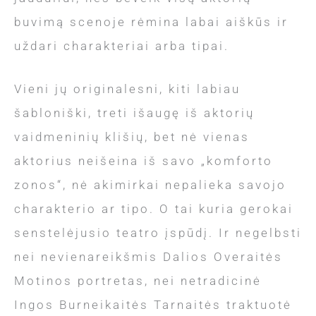
buvimą scenoje rėmina labai aiškūs ir
uždari charakteriai arba tipai.
Vieni jų originalesni, kiti labiau
šabloniški, treti išaugę iš aktorių
vaidmeninių klišių, bet nė vienas
aktorius neišeina iš savo „komforto
zonos“, nė akimirkai nepalieka savojo
charakterio ar tipo. O tai kuria gerokai
senstelėjusio teatro įspūdį. Ir negelbsti
nei nevienareikšmis Dalios Overaitės
Motinos portretas, nei netradicinė
Ingos Burneikaitės Tarnaitės traktuotė