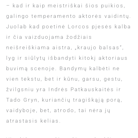
– kad ir kaip meistriškai šios puikios,
galingo temperamento aktorės vaidintų.
Juolab kad poetinė Lorcos pjesės kalba
ir čia vaizduojama žodžiais
neišreiškiama aistra, „kraujo balsas“,
lyg ir siūlytų išbandyti kitokį aktoriaus
buvimą scenoje. Bandymų kalbėti ne
vien tekstu, bet ir kūnu, garsu, gestu,
žvilgsniu yra Indrės Patkauskaitės ir
Tado Gryn, kuriančių tragiškąją porą,
vaidyboje, bet, atrodo, tai nėra jų
atrastasis kelias.