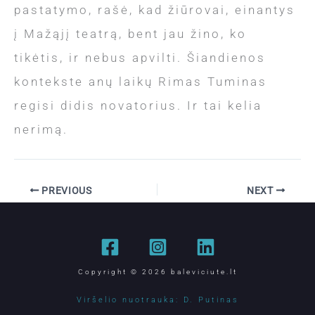
pastatymo, rašė, kad žiūrovai, einantys
į Mažąjį teatrą, bent jau žino, ko
tikėtis, ir nebus apvilti. Šiandienos
kontekste anų laikų Rimas Tuminas
regisi didis novatorius. Ir tai kelia
nerimą.
PREVIOUS
NEXT
Copyright © 2026 baleviciute.lt
Viršelio nuotrauka: D. Putinas