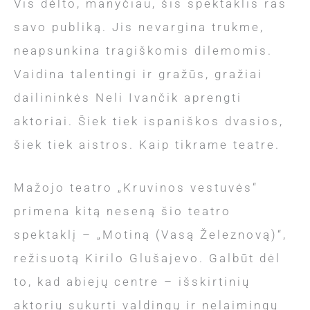
Vis dėlto, manyčiau, šis spektaklis ras
savo publiką. Jis nevargina trukme,
neapsunkina tragiškomis dilemomis.
Vaidina talentingi ir gražūs, gražiai
dailininkės Neli Ivančik aprengti
aktoriai. Šiek tiek ispaniškos dvasios,
šiek tiek aistros. Kaip tikrame teatre.
Mažojo teatro „Kruvinos vestuvės“
primena kitą neseną šio teatro
spektaklį – „Motiną (Vasą Železnovą)“,
režisuotą Kirilo Glušajevo. Galbūt dėl
to, kad abiejų centre – išskirtinių
aktorių sukurti valdingų ir nelaimingų