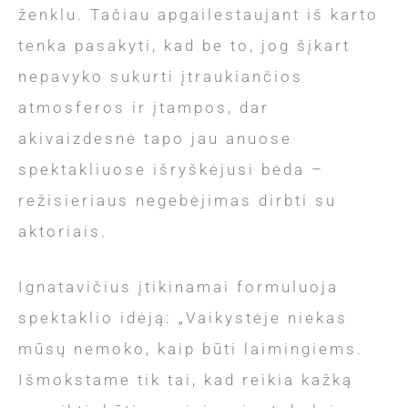
ženklu. Tačiau apgailestaujant iš karto
tenka pasakyti, kad be to, jog šįkart
nepavyko sukurti įtraukiančios
atmosferos ir įtampos, dar
akivaizdesnė tapo jau anuose
spektakliuose išryškėjusi bėda –
režisieriaus negebėjimas dirbti su
aktoriais.
Ignatavičius įtikinamai formuluoja
spektaklio idėją: „Vaikystėje niekas
mūsų nemoko, kaip būti laimingiems.
Išmokstame tik tai, kad reikia kažką