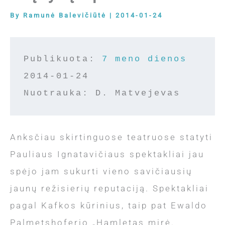
By
Ramunė Balevičiūtė
|
2014-01-24
Publikuota: 
7 meno dienos
2014-01-24
Nuotrauka: D. Matvejevas
Anksčiau skirtinguose teatruose statyti
Pauliaus Ignatavičiaus spektakliai jau
spėjo jam sukurti vieno savičiausių
jaunų režisierių reputaciją. Spektakliai
pagal Kafkos kūrinius, taip pat Ewaldo
Palmetshoferio „Hamletas mirė.