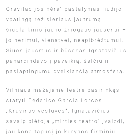
Gravitacijos nėra“ pastatymas liudijo
ypatingą režisieriaus jautrumą
šiuolaikinio jauno žmogaus jausenai –
jo nerimui, vienatvei, neapibrėžtumui.
Šiuos jausmus ir būsenas Ignatavičius
panardindavo į paveikią, šalčiu ir
paslaptingumu dvelkiančią atmosferą.
Vilniaus mažajame teatre pasirinkęs
statyti Federico García Lorcos
„Kruvinas vestuves“, Ignatavičius
savaip plėtoja „mirties teatro“ įvaizdį,
jau kone tapusį jo kūrybos firminiu