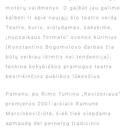
moterų vaidmenys. O galbūt jau galime
kalbėti ir apie naująjį šio teatro veidą.
Teatro, kuris, siūlydamas, sakykime,
„nuosaikaus formato“ scenos kūrinius
(Konstantino Bogomolovo darbas čia
būtų veikiau išimtis nei tendencija),
tenkina kokybiškos pramogos teatre
besitikinčios publikos lūkesčius.
Pamenu, po Rimo Tumino „Revizoriaus“
premjeros 2001-aisiais Ramunė
Marcinkevičiūtė, šiek tiek slėpdama
apmaudą dėl pernelyg tradicinio