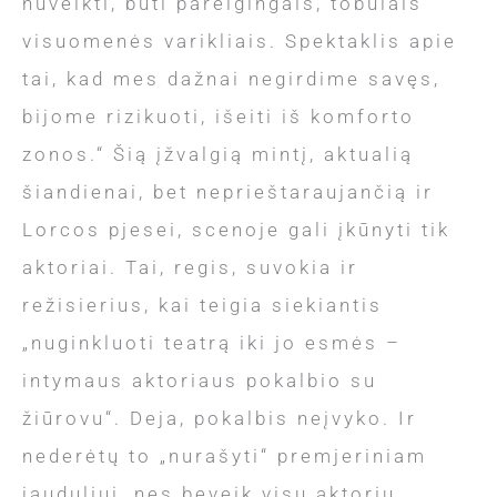
nuveikti, būti pareigingais, tobulais
visuomenės varikliais. Spektaklis apie
tai, kad mes dažnai negirdime savęs,
bijome rizikuoti, išeiti iš komforto
zonos.“ Šią įžvalgią mintį, aktualią
šiandienai, bet neprieštaraujančią ir
Lorcos pjesei, scenoje gali įkūnyti tik
aktoriai. Tai, regis, suvokia ir
režisierius, kai teigia siekiantis
„nuginkluoti teatrą iki jo esmės –
intymaus aktoriaus pokalbio su
žiūrovu“. Deja, pokalbis neįvyko. Ir
nederėtų to „nurašyti“ premjeriniam
jauduliui, nes beveik visų aktorių