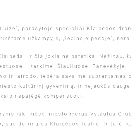
Luizė“, parašytoje specialiai Klaipėdos dra
mirštame užkampyje, „ledinėje pėdoje“, nėra 
laipėda. Ir čia jokia ne patetika. Nežinau, k
iestuose – tarkime, Šiauliuose, Panevėžyje, 
vo ir, atrodo, tebėra savaime suprantamas 
iesto kultūrinį gyvenimą, ir nejaukūs daugel
ekaip nepajėgė kompensuoti.
arymo iškilmėse miesto meras Vytautas Grubl
, susidūrimą su Klaipėdos teatru. Ir tarė, k