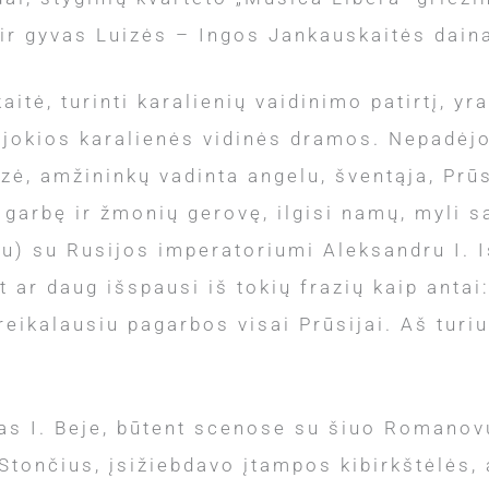
 ir gyvas Luizės – Ingos Jankauskaitės dain
itė, turinti karalienių vaidinimo patirtį, yr
 jokios karalienės vidinės dramos. Nepadėjo
uizė, amžininkų vadinta angelu, šventąja, Pr
garbę ir žmonių gerovę, ilgisi namų, myli sa
u) su Rusijos imperatoriumi Aleksandru I. I
 ar daug išspausi iš tokių frazių kaip antai:
reikalausiu pagarbos visai Prūsijai. Aš turiu
s I. Beje, būtent scenose su šiuo Romanovų 
 Stončius, įsižiebdavo įtampos kibirkštėlės