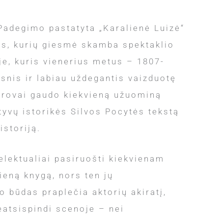
 Padegimo pastatyta „Karalienė Luizė“
mis, kurių giesmė skamba spektaklio
je, kuris vienerius metus – 1807-
esnis ir labiau uždegantis vaizduotę
iūrovai gaudo kiekvieną užuominą
tyvų istorikės Silvos Pocytės tekstą
istoriją.
elektualiai pasiruošti kiekvienam
vieną knygą, nors ten jų
 būdas praplečia aktorių akiratį,
neatsispindi scenoje – nei