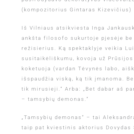
(kompozitorius Gintaras Kizevičius)
Iš Vilniaus atsikviesta Inga Jankauska
ankšta filosofo sukurtoje pjesėje be
režisierius. Ką spektaklyje veikia L
susitaikėliškumu, kovoja už Prūsijos 
koketuoja (vardan Tėvynės labo, aišk
išspaudžia viską, ką tik įmanoma. Bet
tik mirusieji.“ Arba: „Bet dabar aš pa
– tamsybių demonas.“
„Tamsybių demonas“ – tai Aleksandra
taip pat kviestinis aktorius Dovydas