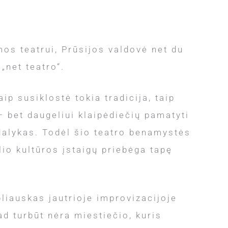
mos teatrui, Prūsijos valdovė net du
„net teatro“.
aip susiklostė tokia tradicija, taip
– bet daugeliui klaipėdiečių pamatyti
dalykas. Todėl šio teatro benamystės
io kultūros įstaigų priebėga tapę
iauskas jautrioje improvizacijoje
ad turbūt nėra miestiečio, kuris