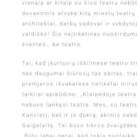
vienaip ar kitaip su šiuo teatru nebū
dovanomis atvykę kitų miestų teatrų v
architektai, darbų vadovai ir vykdyto
valdiško! Šis neįtikėtinas nuoširdum
šventės… be teatro.
Tai, kad įkurtuvių iškilmėse teatro 
nes daugumai žiūrovų tas saitas, trau
premjeros išvakarėse netikėtai mirus 
taikliai apibūdino: „Klaipėdoje teatr
nebuvo lankęsi teatre. Mes, su teatr
Kanclerį, bet ir jo dukrą, akimis s
Gaigalaitę. Tai buvo tikros žvaigždės
„Būtų labai gerai, kad tokia nuotaika,