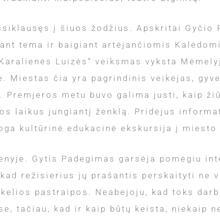
įsiklausęs į šiuos žodžius. Apskritai Gyčio
dant tema ir baigiant artėjančiomis Kalėdo
„Karalienės Luizės“ veiksmas vyksta Mėmely
e. Miestas čia yra pagrindinis veikėjas, gyv
. Premjeros metu buvo galima justi, kaip ž
uos laikus jungiantį ženklą. Pridėjus informa
oga kultūrinė edukacinė ekskursija į miesto 
gmenyje. Gytis Padegimas garsėja pomėgiu int
 kad režisierius jų prašantis perskaityti ne 
elios pastraipos. Neabejoju, kad toks darbo
e, tačiau, kad ir kaip būtų keista, niekaip 