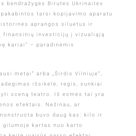
us bendražygės Birutės Ukrinaitės
 pakabintos tarsi kopijavimo aparatu
istorinės aprangos siluetus ir
finansinių investicijų į vizualiąją
vę kariai“ – paradinėmis
usi metai“ arba „Širdis Vilniuje“,
Padegimas išsikėlė, regis, sunkiai
yti sceną teatro. Iš esmės tai yra
enos efektais. Nežinau, ar
onstruota buvo daug kas: kilo ir
s gilumoje kartas nuo karto
mą keitė įvairūs garso efektai