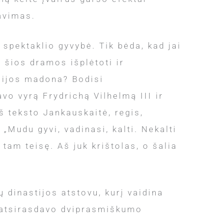
avimas.
a spektaklio gyvybė. Tik bėda, kad jai
 šios dramos išplėtoti ir
ūsijos madona? Bodisi
vo vyrą Frydrichą Vilhelmą III ir
š teksto Jankauskaitė, regis,
 „Mudu gyvi, vadinasi, kalti. Nekalti
 tam teisę. Aš juk krištolas, o šalia
dinastijos atstovu, kurį vaidina
, atsirasdavo dviprasmiškumo