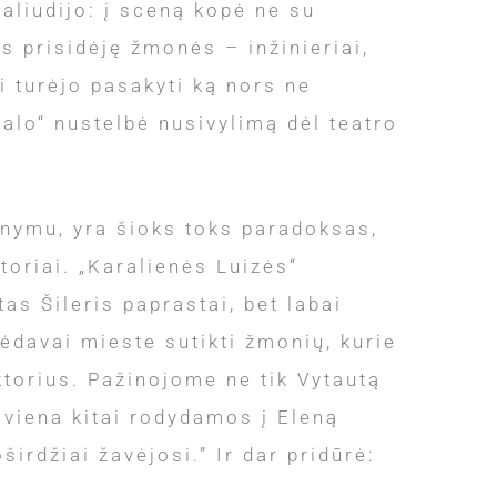
paliudijo: į sceną kopė ne su
s prisidėję žmonės – inžinieriai,
i turėjo pasakyti ką nors ne
kalo“ nustelbė nusivylimą dėl teatro
anymu, yra šioks toks paradoksas,
toriai. „Karalienės Luizės“
as Šileris paprastai, bet labai
lėdavai mieste sutikti žmonių, kurie
torius. Pažinojome ne tik Vytautą
 viena kitai rodydamos į Eleną
širdžiai žavėjosi.” Ir dar pridūrė: