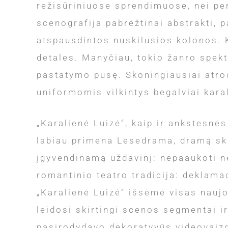
režisūriniuose sprendimuose, nei pe
scenografija pabrėžtinai abstrakti,
atspausdintos nuskilusios kolonos. K
detales. Manyčiau, tokio žanro spekta
pastatymo pusę. Skoningiausiai atrod
uniformomis vilkintys begalviai kara
„Karalienė Luizė“, kaip ir ankstesnė
labiau primena Lesedrama, dramą skai
įgyvendinamą uždavinį: nepaaukoti nė
romantinio teatro tradicija: deklama
„Karalienė Luizė“ išsėmė visas nauj
leidosi skirtingi scenos segmentai i
pasirodydavo dekoratyvūs videovaizda