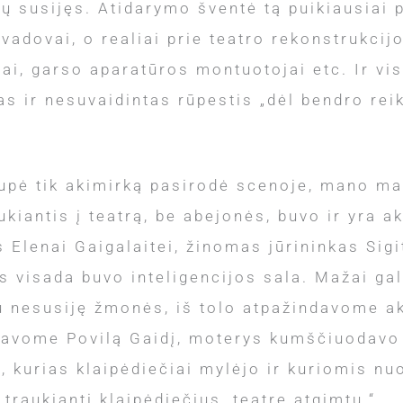
tų susijęs. Atidarymo šventė tą puikiausiai 
adovai, o realiai prie teatro rekonstrukcijo
jai, garso aparatūros montuotojai etc. Ir vis
as ir nesuvaidintas rūpestis „dėl bendro rei
trupė tik akimirką pasirodė scenoje, mano m
kiantis į teatrą, be abejonės, buvo ir yra ak
Elenai Gaigalaitei, žinomas jūrininkas Sigit
as visada buvo inteligencijos sala. Mažai ga
u nesusiję žmonės, iš tolo atpažindavome ak
ekdavome Povilą Gaidį, moterys kumščiuodavo
, kurias klaipėdiečiai mylėjo ir kuriomis nuo
 traukianti klaipėdiečius, teatre atgimtų.“