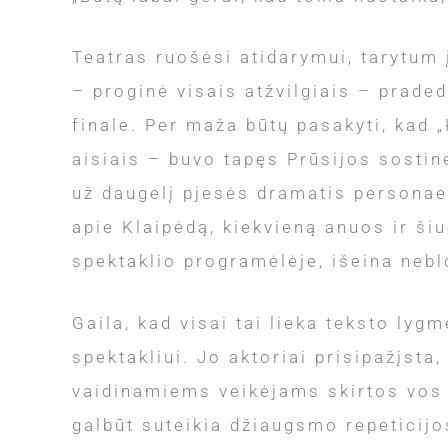
Teatras ruošėsi atidarymui, tarytum 
– proginė visais atžvilgiais – prade
finale. Per maža būtų pasakyti, kad 
aisiais – buvo tapęs Prūsijos sostin
už daugelį pjesės dramatis personae
apie Klaipėdą, kiekvieną anuos ir ši
spektaklio programėlėje, išeina nebl
Gaila, kad visai tai lieka teksto ly
spektakliui. Jo aktoriai prisipažįsta,
vaidinamiems veikėjams skirtos vos k
galbūt suteikia džiaugsmo repeticijos