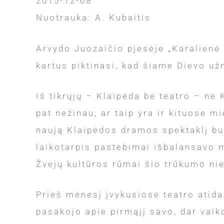
2015-12-08
Nuotrauka: A. Kubaitis
Arvydo Juozaičio pjesėje „Karalienė 
kartus piktinasi, kad šiame Dievo už
Iš tikrųjų – Klaipėda be teatro – ne K
pat nežinau, ar taip yra ir kituose m
naują Klaipėdos dramos spektaklį bu
laikotarpis pastebimai išbalansavo m
Žvejų kultūros rūmai šio trūkumo ni
Prieš mėnesį įvykusiose teatro atid
pasakojo apie pirmąjį savo, dar vaiko