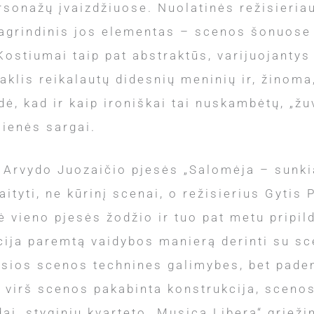
rsonažų įvaizdžiuose. Nuolatinės režisieria
 pagrindinis jos elementas – scenos šonuose
ostiumai taip pat abstraktūs, varijuojantys 
klis reikalautų didesnių meninių ir, žinoma, 
ė, kad ir kaip ironiškai tai nuskambėtų, „žu
lienės sargai.
s Arvydo Juozaičio pjesės „Salomėja – sunkia
tyti, ne kūrinį scenai, o režisierius Gytis 
 vieno pjesės žodžio ir tuo pat metu pripild
cija paremtą vaidybos manierą derinti su sc
osios scenos technines galimybes, bet padem
r virš scenos pakabinta konstrukcija, sceno
i, styginių kvarteto „Musica Libera“ grieži