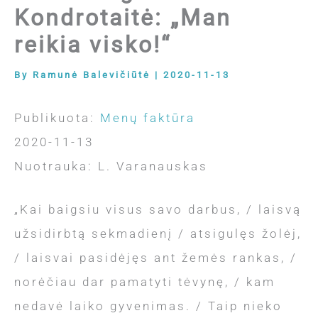
Kondrotaitė: „Man
reikia visko!“
By
Ramunė Balevičiūtė
|
2020-11-13
Publikuota:
Menų faktūra
2020-11-13
Nuotrauka: L. Varanauskas
„Kai baigsiu visus savo darbus, / laisvą
užsidirbtą sekmadienį / atsigulęs žolėj,
/ laisvai pasidėjęs ant žemės rankas, /
norėčiau dar pamatyti tėvynę, / kam
nedavė laiko gyvenimas. / Taip nieko