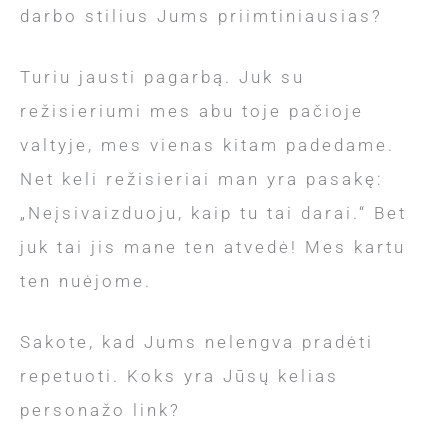
darbo stilius Jums priimtiniausias?
Turiu jausti pagarbą. Juk su
režisieriumi mes abu toje pačioje
valtyje, mes vienas kitam padedame.
Net keli režisieriai man yra pasakę:
„Neįsivaizduoju, kaip tu tai darai.“ Bet
juk tai jis mane ten atvedė! Mes kartu
ten nuėjome.
Sakote, kad Jums nelengva pradėti
repetuoti. Koks yra Jūsų kelias
personažo link?