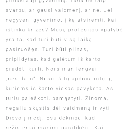
pilnakraujį gyvenimą. Tada ne taip
svarbu, ar gausi vaidmenį, ar ne. Jei
negyveni gyvenimo, į ką atsiremti, kai
ištinka krizės? Mūsų profesijos ypatybė
yra ta, kad turi būti visą laiką
pasiruošęs. Turi būti pilnas,
pripildytas, kad galėtum iš karto
pradėti kurti. Nors man lengvai
„nesidaro“. Nesu iš tų apdovanotųjų,
kuriems iš karto viskas pavyksta. Aš
turiu paieškoti, pamąstyti. Žinoma,
negaliu skųstis dėl vaidmenų ir vyti
Dievo į medį. Esu dėkinga, kad
režisieriai manimi pasitikėjo. Kai