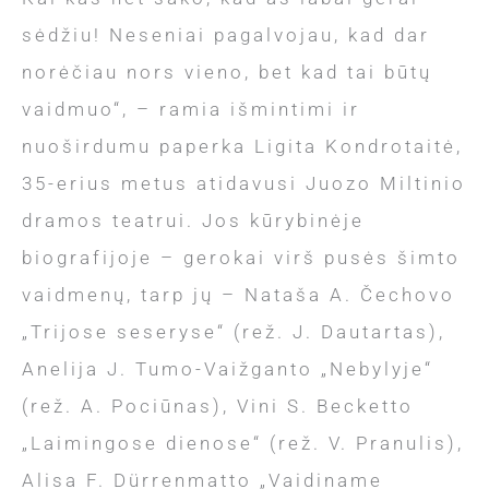
sėdžiu! Neseniai pagalvojau, kad dar
norėčiau nors vieno, bet kad tai būtų
vaidmuo“, – ramia išmintimi ir
nuoširdumu paperka Ligita Kondrotaitė,
35-erius metus atidavusi Juozo Miltinio
dramos teatrui. Jos kūrybinėje
biografijoje – gerokai virš pusės šimto
vaidmenų, tarp jų – Nataša A. Čechovo
„Trijose seseryse“ (rež. J. Dautartas),
Anelija J. Tumo-Vaižganto „Nebylyje“
(rež. A. Pociūnas), Vini S. Becketto
„Laimingose dienose“ (rež. V. Pranulis),
Alisa F. Dürrenmatto „Vaidiname