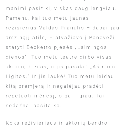
manimi pasitiki, viskas daug lengviau.
Pamenu, kai tuo metu jaunas
režisierius Valdas Pranulis – dabar jau
amžinąjį atilsį – atvažiavo į Panevėžį
statyti Becketto pjesės „Laimingos
dienos“. Tuo metu teatre dirbo visas
aktorių žiedas, o jis pasakė: „Aš noriu
Ligitos.“ Ir jis laukė! Tuo metu leidau
kitą premjerą ir negalėjau pradėti
repetuoti mėnesį, o gal ilgiau. Tai
nedažnai pasitaiko.
Koks režisieriaus ir aktorių bendro