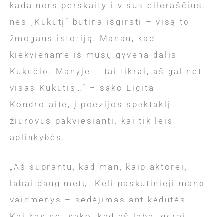
kada nors perskaityti visus eilėraščius,
nes „Kukutį“ būtina išgirsti – visą to
žmogaus istoriją. Manau, kad
kiekviename iš mūsų gyvena dalis
Kukučio. Manyje – tai tikrai, aš gal net
visas Kukutis…“ – sako Ligita
Kondrotaitė, į poezijos spektaklį
žiūrovus pakviesianti, kai tik leis
aplinkybės.
„Aš suprantu, kad man, kaip aktorei,
labai daug metų. Keli paskutinieji mano
vaidmenys – sėdėjimas ant kėdutės.
Kai kas net sako, kad aš labai gerai