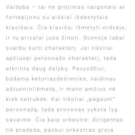
Vaidyba – tai ne grojimas vargonais ar
fortepijonu su aiškiai išdėstytais
klavišais. Čia klavišai išmėtyti erdvėje,
ir tu privalai juos žinoti. Scenoje labai
svarbu kurti charakterį. Jei tiksliai
apčiuopi personažo charakterį, tada
atkrinta daug dalykų. Pavyzdžiui,
būdama keturiasdešimties, vaidinau
aštuoniolikmetę, ir mano amžius nė
kiek netrukdė. Kai tiksliai „pagauni“
personažą, tada procesas vyksta lyg
savaime. Čia kaip orkestre: dirigentas
tik pradeda, paskui orkestras groja