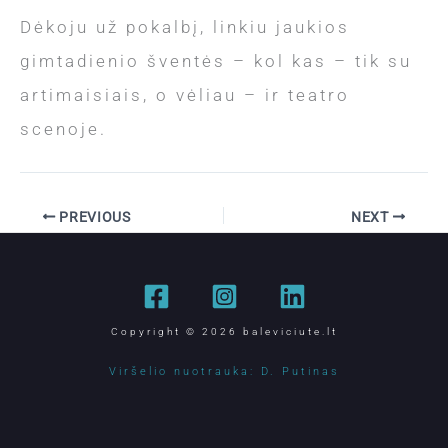
Dėkoju už pokalbį, linkiu jaukios
gimtadienio šventės – kol kas – tik su
artimaisiais, o vėliau – ir teatro
scenoje.
PREVIOUS
NEXT
Copyright © 2026 baleviciute.lt
Viršelio nuotrauka: D. Putinas