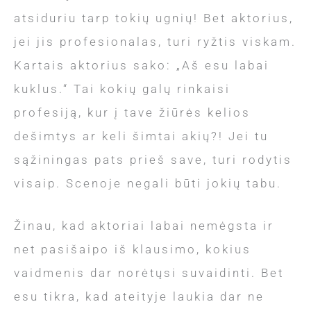
atsiduriu tarp tokių ugnių! Bet aktorius,
jei jis profesionalas, turi ryžtis viskam.
Kartais aktorius sako: „Aš esu labai
kuklus.“ Tai kokių galų rinkaisi
profesiją, kur į tave žiūrės kelios
dešimtys ar keli šimtai akių?! Jei tu
sąžiningas pats prieš save, turi rodytis
visaip. Scenoje negali būti jokių tabu.
Žinau, kad aktoriai labai nemėgsta ir
net pasišaipo iš klausimo, kokius
vaidmenis dar norėtųsi suvaidinti. Bet
esu tikra, kad ateityje laukia dar ne