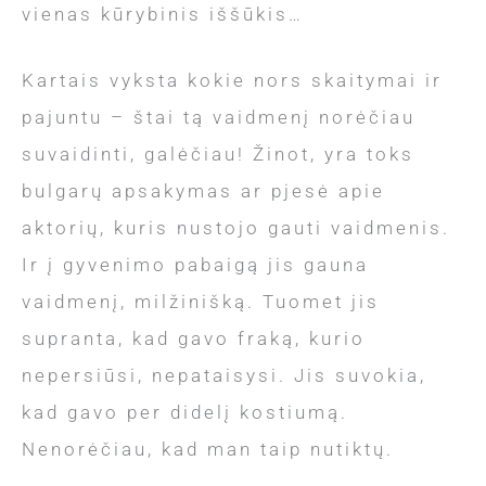
vienas kūrybinis iššūkis…
Kartais vyksta kokie nors skaitymai ir
pajuntu – štai tą vaidmenį norėčiau
suvaidinti, galėčiau! Žinot, yra toks
bulgarų apsakymas ar pjesė apie
aktorių, kuris nustojo gauti vaidmenis.
Ir į gyvenimo pabaigą jis gauna
vaidmenį, milžinišką. Tuomet jis
supranta, kad gavo fraką, kurio
nepersiūsi, nepataisysi. Jis suvokia,
kad gavo per didelį kostiumą.
Nenorėčiau, kad man taip nutiktų.