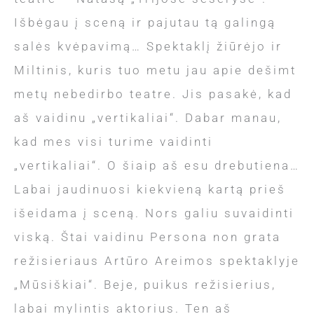
Išbėgau į sceną ir pajutau tą galingą
salės kvėpavimą… Spektaklį žiūrėjo ir
Miltinis, kuris tuo metu jau apie dešimt
metų nebedirbo teatre. Jis pasakė, kad
aš vaidinu „vertikaliai“. Dabar manau,
kad mes visi turime vaidinti
„vertikaliai“. O šiaip aš esu drebutiena…
Labai jaudinuosi kiekvieną kartą prieš
išeidama į sceną. Nors galiu suvaidinti
viską. Štai vaidinu Persona non grata
režisieriaus Artūro Areimos spektaklyje
„Mūsiškiai“. Beje, puikus režisierius,
labai mylintis aktorius. Ten aš