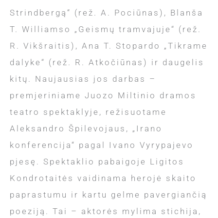
Strindbergą“ (rež. A. Pociūnas), Blanša
T. Williamso „Geismų tramvajuje“ (rež.
R. Vikšraitis), Ana T. Stopardo „Tikrame
dalyke“ (rež. R. Atkočiūnas) ir daugelis
kitų. Naujausias jos darbas –
premjeriniame Juozo Miltinio dramos
teatro spektaklyje, režisuotame
Aleksandro Špilevojaus, „Irano
konferencija“ pagal Ivano Vyrypajevo
pjesę. Spektaklio pabaigoje Ligitos
Kondrotaitės vaidinama herojė skaito
paprastumu ir kartu gelme pavergiančią
poeziją. Tai – aktorės mylima stichija,