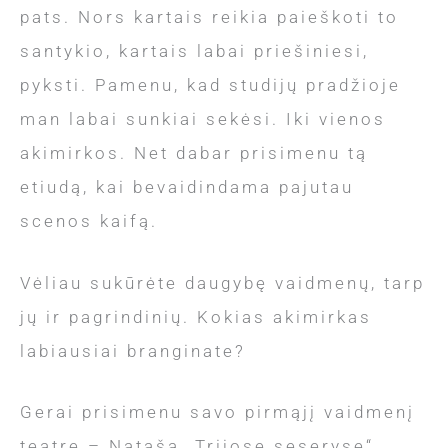
pats. Nors kartais reikia paieškoti to
santykio, kartais labai priešiniesi,
pyksti. Pamenu, kad studijų pradžioje
man labai sunkiai sekėsi. Iki vienos
akimirkos. Net dabar prisimenu tą
etiudą, kai bevaidindama pajutau
scenos kaifą.
Vėliau sukūrėte daugybę vaidmenų, tarp
jų ir pagrindinių. Kokias akimirkas
labiausiai branginate?
Gerai prisimenu savo pirmąjį vaidmenį
teatre – Natašą „Trijose seseryse“.