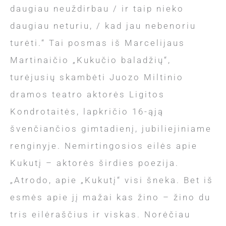
daugiau neuždirbau / ir taip nieko
daugiau neturiu, / kad jau nebenoriu
turėti.“ Tai posmas iš Marcelijaus
Martinaičio „Kukučio baladžių“,
turėjusių skambėti Juozo Miltinio
dramos teatro aktorės Ligitos
Kondrotaitės, lapkričio 16-ąją
švenčiančios gimtadienį, jubiliejiniame
renginyje. Nemirtingosios eilės apie
Kukutį – aktorės širdies poezija.
„Atrodo, apie „Kukutį“ visi šneka. Bet iš
esmės apie jį mažai kas žino – žino du
tris eilėraščius ir viskas. Norėčiau